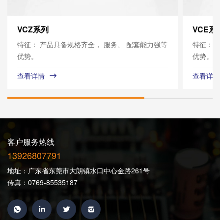
VCZ系列
VCE系
特征： 产品具备规格齐全， 服务、 配套能力强等
特征： 
优势。
优势。
查看详情
查看详情
客户服务热线
13926807791
地址：广东省东莞市大朗镇水口中心金路261号
传真：0769-85535187